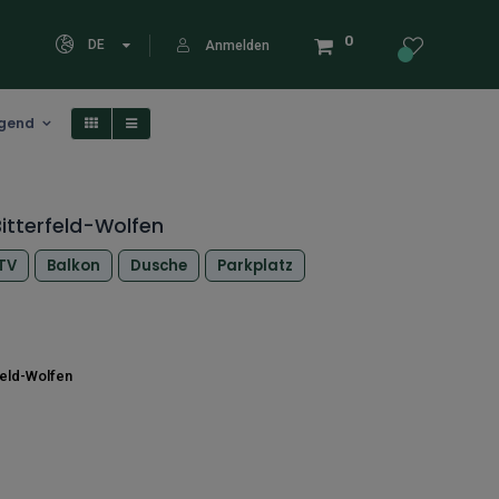
0
DE
Anmelden
eigend
itterfeld-Wolfen
TV
Balkon
Dusche
Parkplatz
feld-Wolfen