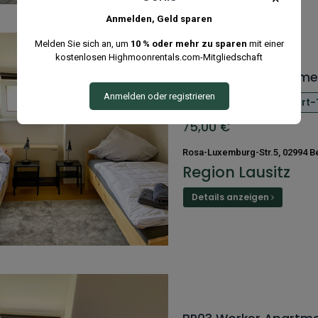
Anmelden, Geld sparen
Melden Sie sich an, um
10 % oder mehr zu sparen
mit einer
kostenlosen Highmoonrentals.com-Mitgliedschaft
BR01 Worker Apartmen
Anmelden oder registrieren
Küche
Wifi
Smart-
75,00
€
Rosa-Luxemburg-Str.5, 02994 B
Region Lausitz
Details anzeigen