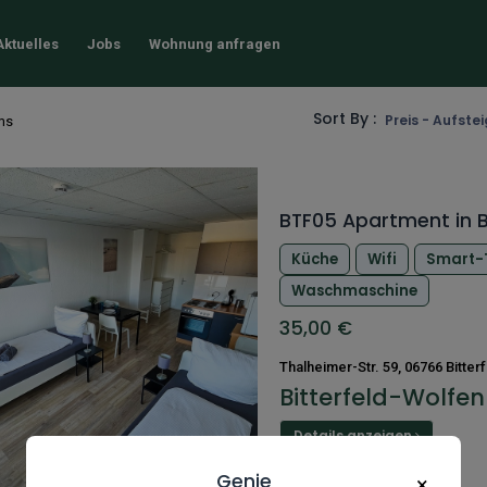
Aktuelles
Jobs
Wohnung anfragen
Sort By :
Preis - Aufst
ems
BTF05 Apartment in B
Küche
Wifi
Smart-
Waschmaschine
35,00
€
Thalheimer-Str. 59, 06766 Bitter
Bitterfeld-Wolfen
Details anzeigen
Genie
×