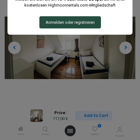
kostenlosen Highmoonrentals.com-Mitgliedschaft
Anmelden oder registrieren
Price:
Add to Cart
117,00
€
0
Home
Search
Wishlist
Account