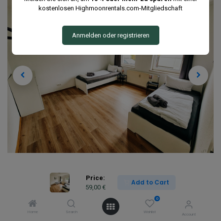
kostenlosen Highmoonrentals.com-Mitgliedschaft
Anmelden oder registrieren
Price:
Add to Cart
59,00
€
0
Home
Search
Wishlist
Account