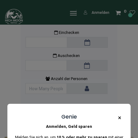
0
Anmelden
Einchecken
Auschecken
Anzahl der Personen
Genie
×
Anmelden, Geld sparen
Melden Sie sich an, um
10 % oder mehr zu sparen
mit einer