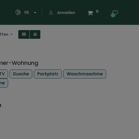
0
DE
Anmelden
offen
mmer-Wohnung
TV
Dusche
Parkplatz
Waschmaschine
ne
g