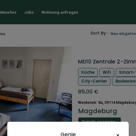
Aktuelles
Jobs
Wohnung anfragen
Sort By :
Neu eingetr
tems
MD10 Zentrale 2-Zi
Küche
Wifi
Smart-
City-Center
Badewan
89,00
€
Weidenstr. 8a, 39114 Magdebur
Magdeburg
Details anzeigen
Genie
×