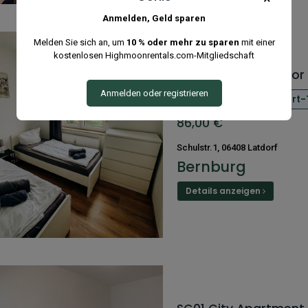
Anmelden, Geld sparen
Melden Sie sich an, um
10 % oder mehr zu sparen
mit einer
kostenlosen Highmoonrentals.com-Mitgliedschaft
SLK06 Apartment for
Anmelden oder registrieren
Küche
Wifi
Smart-
86,00
€
Schulstr.1, 06408 Latdorf
Bernburg
Details anzeigen