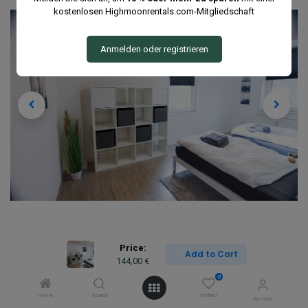
kostenlosen Highmoonrentals.com-Mitgliedschaft
Anmelden oder registrieren
Price:
Add to Cart
144,00
€
0
Home
Search
Wishlist
Account