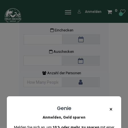
0
Anmelden
Einchecken
Auschecken
Anzahl der Personen
Genie
×
Anmelden, Geld sparen
Melden Sie sich an, um
10 % oder mehr zu sparen
mit einer