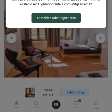
kostenlosen Highmoonrentals.com-Mitgliedschaft
Anmelden oder registrieren
Price:
Add to Cart
89,00
€
0
Home
Search
Wishlist
Account