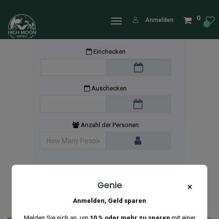
0
Anmelden
Einchecken
Auschecken
Anzahl der Personen
Genie
×
Anmelden, Geld sparen
Melden Sie sich an, um
10 % oder mehr zu sparen
mit einer