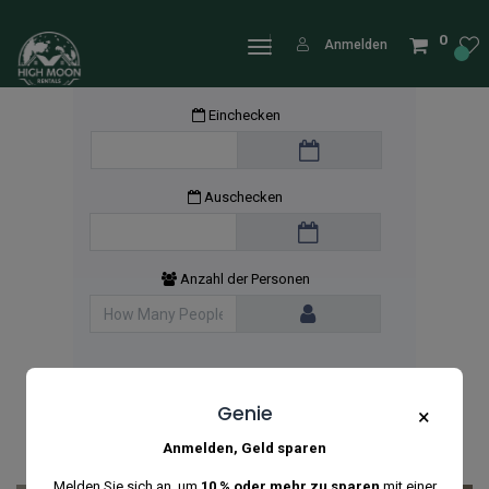
0
Anmelden
Einchecken
Auschecken
Anzahl der Personen
Genie
×
Anmelden, Geld sparen
Melden Sie sich an, um
10 % oder mehr zu sparen
mit einer