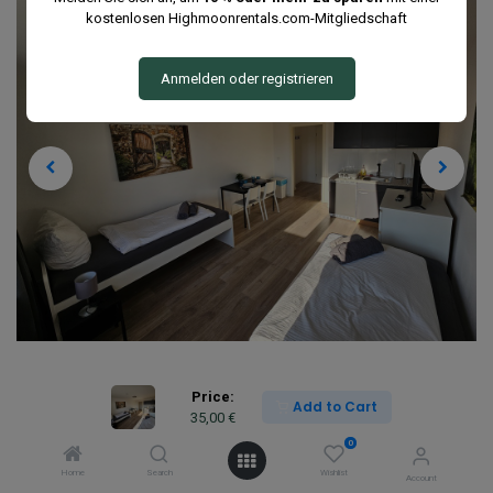
kostenlosen Highmoonrentals.com-Mitgliedschaft
Anmelden oder registrieren
Price:
Add to Cart
35,00
€
0
Home
Search
Wishlist
Account
Immobilie
BTF10 Apartment in Bitterfeld-Wolfen (alt BTF05)