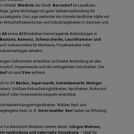
m Ortsteil
Wiednitz
der Stadt
Bernsdorf
im Landkreis
ruhige, grüne Wohnlage mit guter Verkehrsanbindung für
zeitgäste. Die Lage verbindet die Vorteile ländlicher Idylle mit
n Wirtschaftsstandorten und Industriegebieten in Sachsen und
e
A4
sowie
A13
bestehen hervorragende Anbindungen in
 Bautzen, Kamenz, Schwarzheide, Lauchhammer und
unft insbesondere für Monteure, Projektarbeiter oder
ndustrieanlagen attraktiv.
wenigen Gehminuten erreichbar und bietet Anbindung an den
ernsdorf, Hoyerswerda und die umliegenden Ortschaften. Der
dorf
ist rund
3 km
entfernt.
ich im Ort
Bäcker, Supermarkt, Getränkemarkt, Metzger
Distanz. Größere Einkaufsmöglichkeiten, Apotheken, Ärzte und
sdorf oder Hoyerswerda bequem erreichbar.
che Naherholungsmöglichkeiten: Wälder, Rad- und
egelegene Seen (z. B.
Geierswalder See
) laden zur Erholung
 5 in Bernsdorf-Wiednitz vereint damit
ruhiges Wohnen,
erkehrsanbindung und naturnahe Umgebung
– ideal für