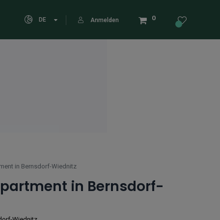
0
DE
Anmelden
ment in Bernsdorf-Wiednitz
partment in Bernsdorf-
dorf-Wiednitz