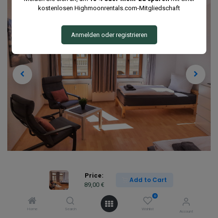
kostenlosen Highmoonrentals.com-Mitgliedschaft
Anmelden oder registrieren
Price:
Add to Cart
89,00
€
0
Home
Search
Wishlist
Account