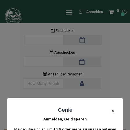
0
Anmelden
Einchecken
Auschecken
Anzahl der Personen
Genie
×
Anmelden, Geld sparen
Melden Sie sich an, um
10 % oder mehr zu sparen
mit einer