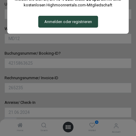
Unterkunftsadresse / Property Address
*
kostenlosen Highmoonrentals.com-Mitgliedschaft
Anmelden oder registrieren
Wohnungsbezeichnung / Apartment-ID
Buchungsnummer/ Booking-ID?
Rechnungsnummer/ Invoice-ID
Anreise/ Check-In
0
Home
Search
Wishlist
Account