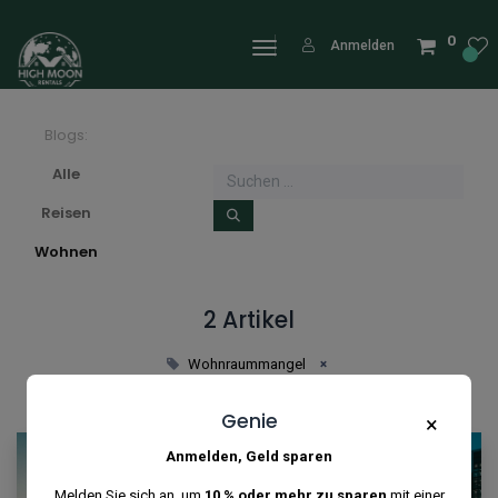
0
Anmelden
Blogs:
Alle
Reisen
Wohnen
2 Artikel
×
Wohnraummangel
Genie
×
Anmelden, Geld sparen
Melden Sie sich an, um
10 % oder mehr zu sparen
mit einer