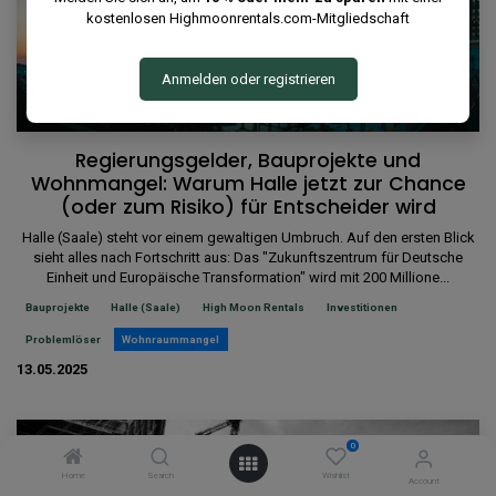
kostenlosen Highmoonrentals.com-Mitgliedschaft
Anmelden oder registrieren
High Moon Rentals GmbH, Stanley Franzke
Regierungsgelder, Bauprojekte und
Wohnmangel: Warum Halle jetzt zur Chance
(oder zum Risiko) für Entscheider wird
Halle (Saale) steht vor einem gewaltigen Umbruch. Auf den ersten Blick
sieht alles nach Fortschritt aus: Das "Zukunftszentrum für Deutsche
Einheit und Europäische Transformation" wird mit 200 Millione...
Bauprojekte
Halle (Saale)
High Moon Rentals
Investitionen
Problemlöser
Wohnraummangel
13.05.2025
0
Home
Search
Wishlist
Account